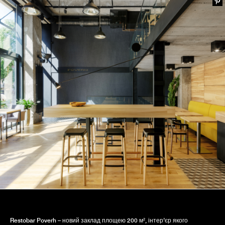
Restobar Poverh – новий заклад площею 200 м², інтер’єр якого