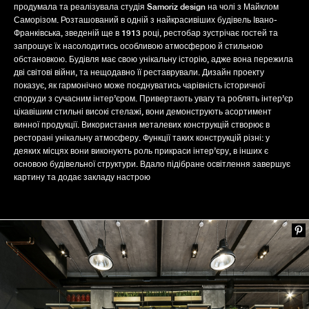
продумала та реалізувала студія Samoriz design на чолі з Майклом
Саморізом. Розташований в одній з найкрасивіших будівель Івано-
Франківська, зведеній ще в 1913 році, рестобар зустрічає гостей та
запрошує їх насолодитись особливою атмосферою й стильною
обстановкою. Будівля має свою унікальну історію, адже вона пережила
дві світові війни, та нещодавно її реставрували. Дизайн проекту
показує, як гармонічно може поєднуватись чарівність історичної
споруди з сучасним інтер’єром. Привертають увагу та роблять інтер’єр
цікавішим стильні високі стелажі, вони демонструють асортимент
винної продукції. Використання металевих конструкцій створює в
ресторані унікальну атмосферу. Функції таких конструкцій різні: у
деяких місцях вони виконують роль прикраси інтер’єру, в інших є
основою будівельної структури. Вдало підібране освітлення завершує
картину та додає закладу настрою