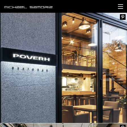
інтер’єри
продукти
медіа
про мене
контакти
eng
ukr