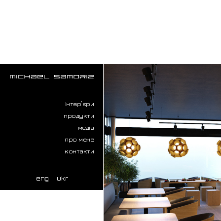
інтер’єри
продукти
медіа
про мене
контакти
eng
ukr